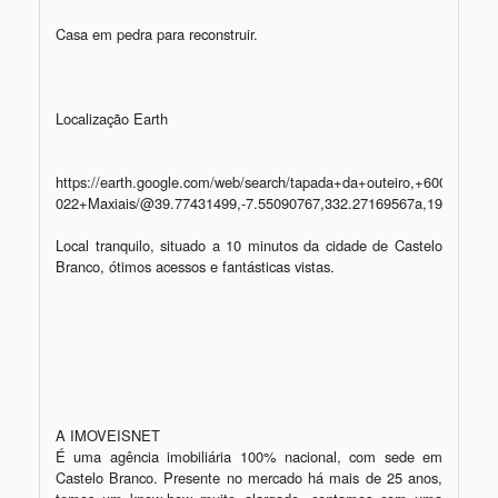
Casa em pedra para reconstruir. 

Localização Earth

https://earth.google.com/web/search/tapada+da+outeiro,+6000-
022+Maxiais/@39.77431499,-7.55090767,332.27169567a,194.479
Local tranquilo, situado a 10 minutos da cidade de Castelo 
Branco, ótimos acessos e fantásticas vistas. 

A IMOVEISNET

É uma agência imobiliária 100% nacional, com sede em 
Castelo Branco. Presente no mercado há mais de 25 anos, 