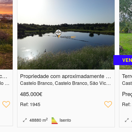
VEN
Terreno urbano com 1150m2 para construção, Venda, Castelo Branco
Propriedade com aproximadamente 5 hectares ,venda, Castelo Branco
Castelo Branco, Castelo Branco, Castelo Branco
Castelo Branco, Castelo Branco, São Vicente da Beira
485.000€
Pre
Ref
: 1945
Ref
:
2
48880
m
Isento