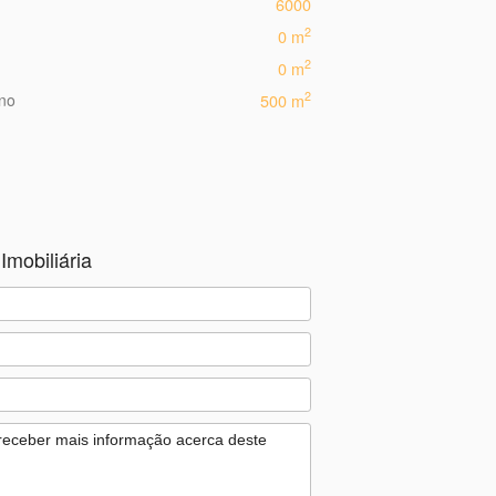
6000
2
0 m
2
0 m
2
eno
500 m
Imobiliária