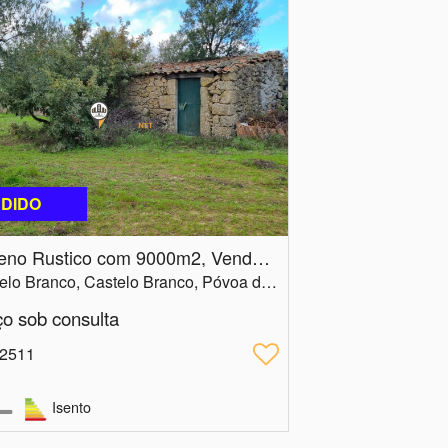
DIDO
Terreno Rustico com 9000m2, Venda, Povoa de Rio Moinhos
Castelo Branco, Castelo Branco, Póvoa de Rio de Moinhos e Cafede
ço sob consulta
 2511
Isento