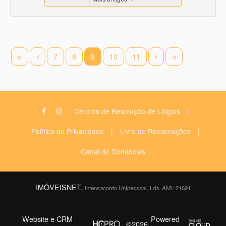
7
8
9
10
11
|
Centros de Resolução de Litígios
|
|
Política de Privacidade
Livro de Reclamações
Canal de Denúncias
IMÓVEISNET,
Intensacordo Unipessoal, Lda. AMI: 21691
Website e CRM
Powered
©2026